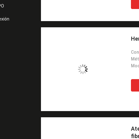
PO
exión
Hem
Con
Ate
fib