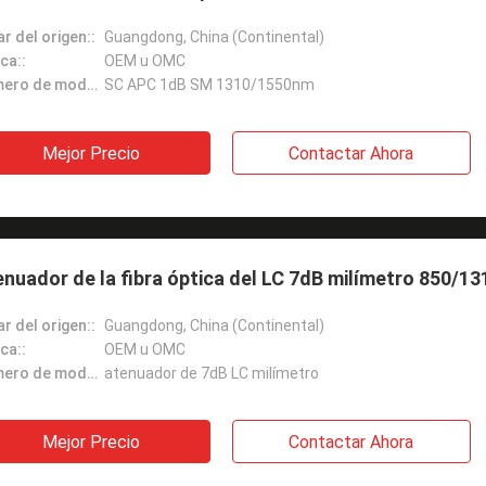
r del origen::
Guangdong, China (Continental)
ca::
OEM u OMC
Número de modelo::
SC APC 1dB SM 1310/1550nm
Mejor Precio
Contactar Ahora
nuador de la fibra óptica del LC 7dB milímetro 850/1
r del origen::
Guangdong, China (Continental)
ca::
OEM u OMC
Número de modelo::
atenuador de 7dB LC milímetro
Mejor Precio
Contactar Ahora