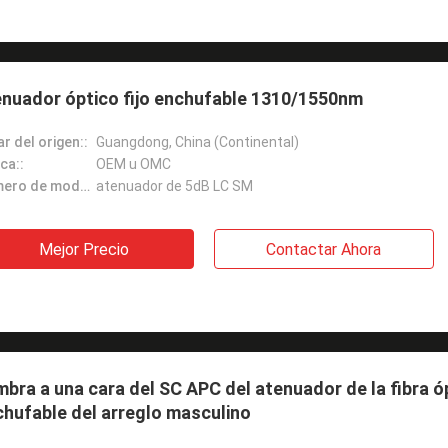
enuador óptico fijo enchufable 1310/1550nm
r del origen::
Guangdong, China (Continental)
ca::
OEM u OMC
Número de modelo::
atenuador de 5dB LC SM
Mejor Precio
Contactar Ahora
bra a una cara del SC APC del atenuador de la fibra óp
hufable del arreglo masculino