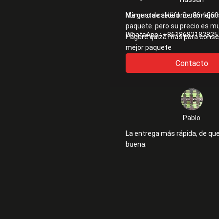
Me gusta calidad. Será mejor 
Número de teléfono :
86-1868
paquete. pero su precio es m
WhatsApp :
+8618682182825
Pagaré quizá más para conse
mejor paquete
Contacto
Pablo
La entrega más rápida, de qu
buena.