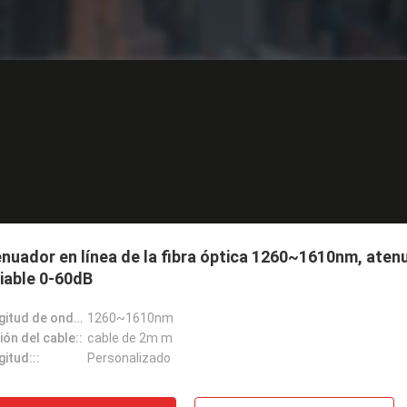
nuador en línea de la fibra óptica 1260~1610nm, aten
iable 0-60dB
Longitud de onda::
1260~1610nm
ón del cable::
cable de 2m m
itud:::
Personalizado