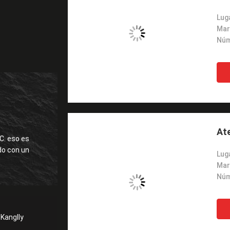
Luga
Mar
Ate
C. eso es
Luga
Mar
Kanglly