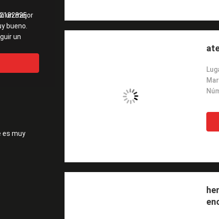
si un mejor
2182825
uy bueno.
guir un
at
Luga
Mar
e es muy
hem
enc