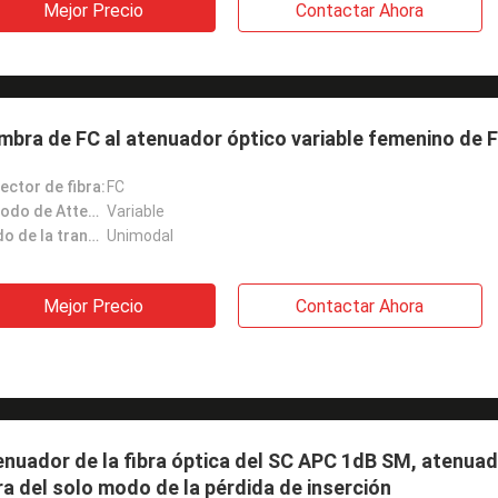
Mejor Precio
Contactar Ahora
bra de FC al atenuador óptico variable femenino de 
ector de fibra:
FC
Método de Attenaution:
Variable
Modo de la transferencia:
Unimodal
Mejor Precio
Contactar Ahora
nuador de la fibra óptica del SC APC 1dB SM, atenuado
ra del solo modo de la pérdida de inserción