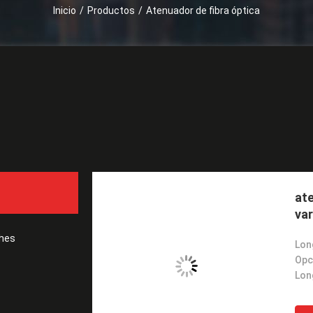
Inicio
/
Productos
/
Atenuador de fibra óptica
Cotización
ate
var
ches
Opci
Long