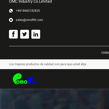
OMC Industry Co.Limited
+8618682182825
sales@omcftth.com
CHINA
Los mejores productos de calidad son para que usted elija