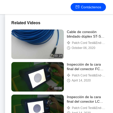
Contáctenos
Related Videos
Cable de conexión
blindado dúplex ST-ST
SM
Patch Cord Test&End-
Face Inspection
October 06, 2020
00:18
Inspección de la cara
final del conector FC
UPC SM
Patch Cord Test&End-
Face Inspection
April 14, 2020
00:06
Inspección de la cara
final del conector LC
UPC SM
Patch Cord Test&End-
Face Inspection