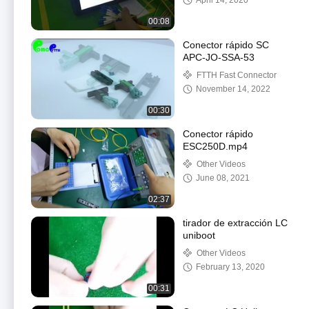
April 14, 2020
00:08
Conector rápido SC
APC-JO-SSA-53
FTTH Fast Connector
November 14, 2022
00:30
Conector rápido
ESC250D.mp4
Other Videos
June 08, 2021
02:37
tirador de extracción LC
uniboot
Other Videos
February 13, 2020
00:31