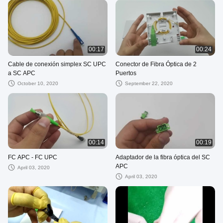
00:17
00:24
Cable de conexión simplex SC UPC
Conector de Fibra Óptica de 2
a SC APC
Puertos
October 10, 2020
September 22, 2020
00:14
00:19
FC APC - FC UPC
Adaptador de la fibra óptica del SC
APC
April 03, 2020
April 03, 2020