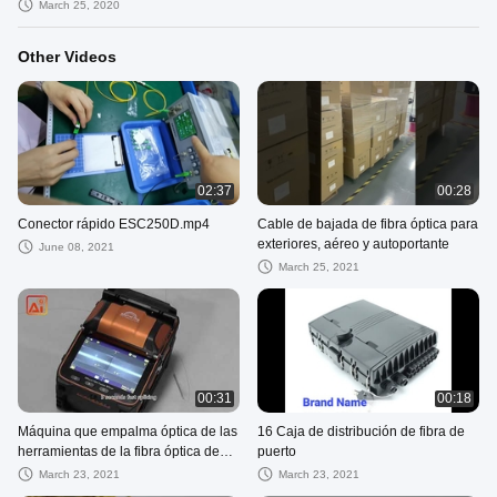
March 25, 2020
Other Videos
02:37
00:28
Conector rápido ESC250D.mp4
Cable de bajada de fibra óptica para
exteriores, aéreo y autoportante
June 08, 2021
March 25, 2021
00:31
00:18
Máquina que empalma óptica de las
16 Caja de distribución de fibra de
herramientas de la fibra óptica de
puerto
los motores de Signalfire AI 9 seis
March 23, 2021
March 23, 2021