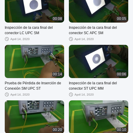
00:08
00:05
Inspección de la cara final del
Inspección de la cara final del
conector LC UPC SM
conector SC APC SM
April 14, 2020
April 14, 2020
00:14
00:06
Prueba de Pérdida de Inserción de
Inspección de la cara final del
Conexión SM UPC ST
conector ST UPC MM
April 14, 2020
April 14, 2020
00:20
00:10