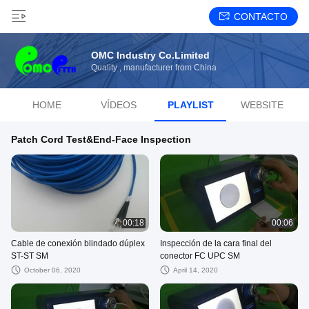
CONTACTO
OMC Industry Co.Limited
Quality , manufacturer from China
HOME
VÍDEOS
PLAYLIST
WEBSITE
Patch Cord Test&End-Face Inspection
00:18
00:06
Cable de conexión blindado dúplex
Inspección de la cara final del
ST-ST SM
conector FC UPC SM
October 06, 2020
April 14, 2020