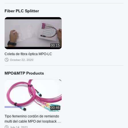
Fiber PLC Splitter
00:15
Coleta de fibra óptica MPO-LC
October 22, 2020
MPO&MTP Products
00:46
Tipo femenino cordón de remiendo
multi del cable MPO del loopback de
la fibra óptica del modo OM4
July 14, 2021