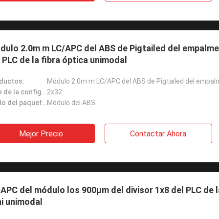
ulo 2.0m m LC/APC del ABS de Pigtailed del empalme 
 PLC de la fibra óptica unimodal
ductos:
Tipo de la configuración:
2x32
Estilo del paquete:
Módulo del ABS
Mejor Precio
Contactar Ahora
APC del módulo los 900μm del divisor 1x8 del PLC de la
i unimodal