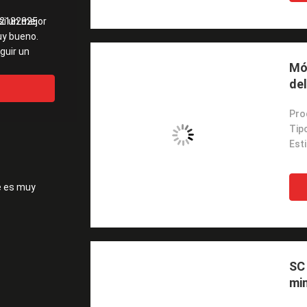
si un mejor
2182825
uy bueno.
guir un
Mód
del
Pro
e es muy
SC 
min