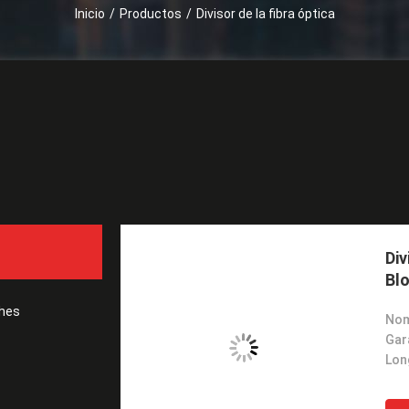
Inicio
/
Productos
/
Divisor de la fibra óptica
Cotización
Div
Bl
ches
Gar
Lon