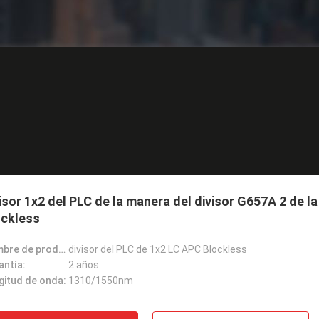
isor 1x2 del PLC de la manera del divisor G657A 2 de la
ockless
Nombre de producto:
divisor del PLC de 1x2 LC APC Blockless
antía:
2 años
gitud de onda:
1310/1550nm