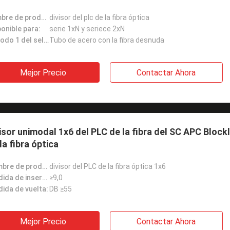
nombre de producto:
divisor del plc de la fibra óptica
onible para:
serie 1xN y seriece 2xN
Método 1 del sello:
Tubo de acero con la fibra desnuda
Mejor Precio
Contactar Ahora
isor unimodal 1x6 del PLC de la fibra del SC APC Blockl
la fibra óptica
Nombre de producto:
divisor del PLC de la fibra óptica 1x6
Pérdida de inserción:
≥9,0
dida de vuelta:
DB ≥55
Mejor Precio
Contactar Ahora