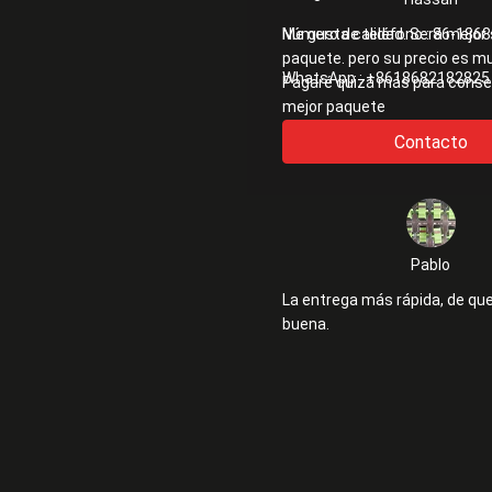
Me gusta calidad. Será mejor 
Número de teléfono :
86-1868
paquete. pero su precio es m
WhatsApp :
+8618682182825
Pagaré quizá más para conse
mejor paquete
Contacto
Pablo
La entrega más rápida, de qu
buena.