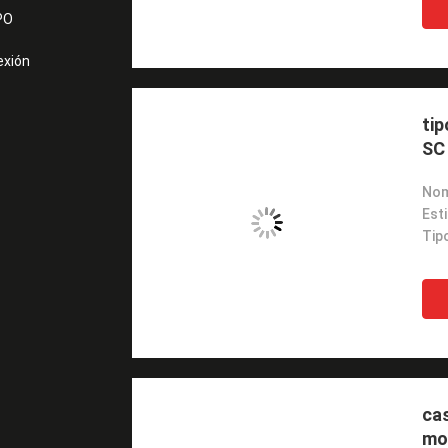
PO
exión
tip
SC
cas
mo