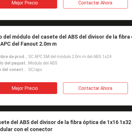
Mejor Precio
Contactar Ahora
o del módulo del casete del ABS del divisor de la fibra
 APC del Fanout 2.0m m
Nombre de producto:
SC APC SM del módulo 2.0m m del ABS 1x24
Estilo del paquete:
Módulo del ABS
Tipo del conector:
SC/apc
Mejor Precio
Contactar Ahora
ete del ABS del divisor de la fibra óptica de 1x16 1x3
dular con el conector