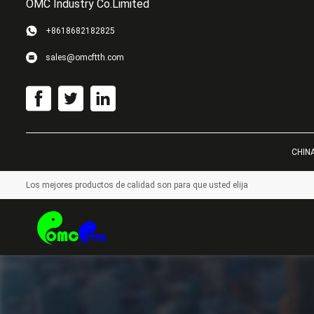
OMC Industry Co.Limited
+8618682182825
sales@omcftth.com
CHINA
Los mejores productos de calidad son para que usted elija