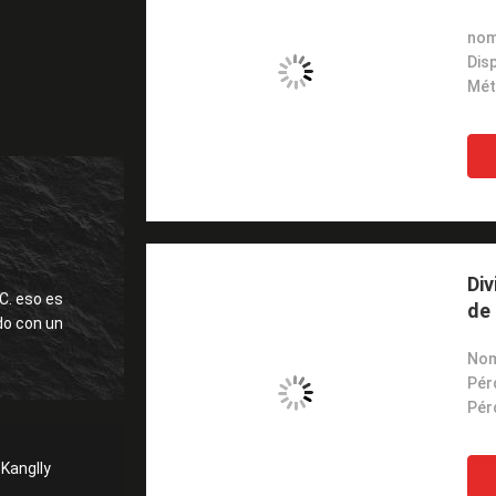
Disp
Div
C. eso es
de 
Pér
Kanglly